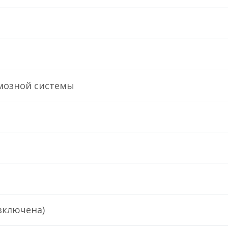
рмозной системы
включена)