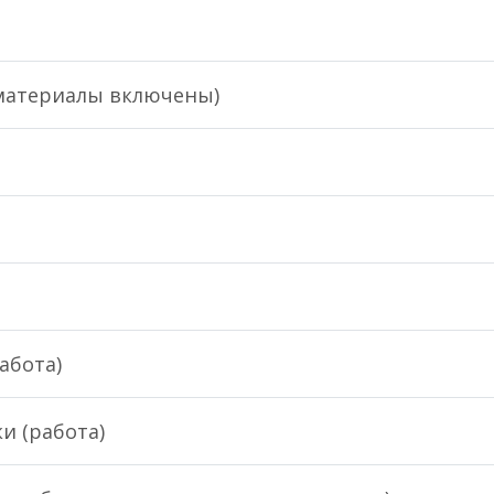
 материалы включены)
абота)
и (работа)