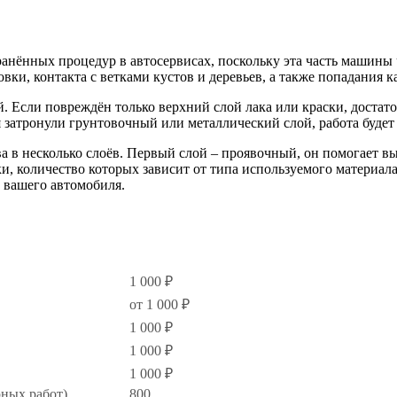
ранённых процедур в автосервисах, поскольку эта часть машины
вки, контакта с ветками кустов и деревьев, а также попадания к
 Если повреждён только верхний слой лака или краски, достато
 затронули грунтовочный или металлический слой, работа будет
а в несколько слоёв. Первый слой – проявочный, он помогает 
ки, количество которых зависит от типа используемого материал
а вашего автомобиля.
1 000 ₽
от 1 000 ₽
1 000 ₽
1 000 ₽
1 000 ₽
рных работ)
800